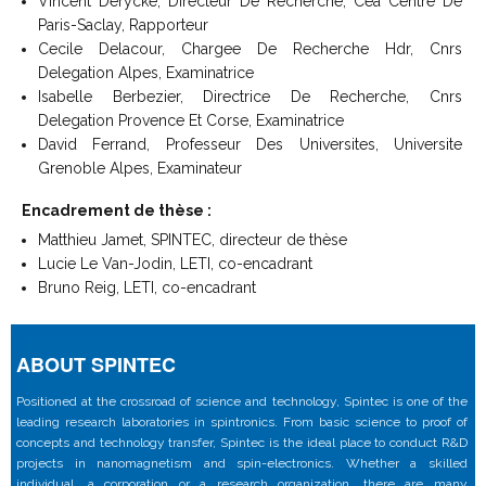
Vincent Derycke, Directeur De Recherche, Cea Centre De
Paris-Saclay, Rapporteur
Cecile Delacour, Chargee De Recherche Hdr, Cnrs
Delegation Alpes, Examinatrice
Isabelle Berbezier, Directrice De Recherche, Cnrs
Delegation Provence Et Corse, Examinatrice
David Ferrand, Professeur Des Universites, Universite
Grenoble Alpes, Examinateur
Encadrement de thèse :
Matthieu Jamet, SPINTEC, directeur de thèse
Lucie Le Van-Jodin, LETI, co-encadrant
Bruno Reig, LETI, co-encadrant
ABOUT SPINTEC
Positioned at the crossroad of science and technology, Spintec is one of the
leading research laboratories in spintronics. From basic science to proof of
concepts and technology transfer, Spintec is the ideal place to conduct R&D
projects in nanomagnetism and spin-electronics. Whether a skilled
individual, a corporation or a research organization, there are many