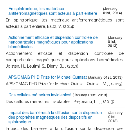
En spintronique, les matériaux
(January
01st, 2014)
antiferromagnétiques sont acteurs à part entière
En spintronique, les matériaux antiferromagnétiques sont
acteurs à part entière, Baltz, V. (2014)
Actionnement efficace et dispersion contrôlée de
(January
01st,
nanoparticules magnétiques pour applications
2013)
biomédicales
Actionnement efficace et dispersion contrôlée de
nanoparticules magnétiques pour applications biomédicales,
Joisten, H., Leulmi, S., Dieny, B., , (2013)
APS/GMAG PHD Prize for Michael Quinsat
(January 01st, 2013)
APS/GMAG PHD Prize for Michael Quinsat, Quinsat, M., , (2013)
Des cellules mémoires inviolables!
(January 01st, 2013)
Des cellules mémoires inviolables!, Prejbeanu, I.L., , (2013)
Impact des barrières à la diffusion sur la dispersion
(January
01st,
des propriétés magnétiques des dispositifs en
2013)
spintronique
Impact des barrières à la diffusion sur la dispersion des