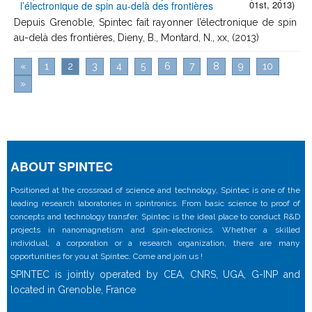
01st, 2013)
l’électronique de spin au-delà des frontières
Depuis Grenoble, Spintec fait rayonner l’électronique de spin
au-delà des frontières, Dieny, B., Montard, N., xx, (2013)
«
1
2
3
4
5
6
7
8
9
10
»
ABOUT SPINTEC
Positioned at the crossroad of science and technology, Spintec is one of the
leading research laboratories in spintronics. From basic science to proof of
concepts and technology transfer, Spintec is the ideal place to conduct R&D
projects in nanomagnetism and spin-electronics. Whether a skilled
individual, a corporation or a research organization, there are many
opportunities for you at Spintec. Come and join us !
SPINTEC is jointly operated by CEA, CNRS, UGA, G-INP and
located in Grenoble, France