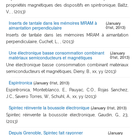
propriétés magnétiques des dispositifs en spintronique, Baltz,
V., , (2013)
Inserts de tantale dans les mémoires MRAM à
(January
01st, 2013)
aimantation perpendiculaire
Inserts de tantale dans les mémoires MRAM à aimantation
perpendiculaire, Cuchet, L., , (2013)
Une électronique basse consommation combinant
(January
01st, 2013)
matériaux semiconducteurs et magnétiques
Une électronique basse consommation combinant matériaux
semiconducteurs et magnétiques, Dieny, B., xx, yy (2013)
Espintronica
(January 01st, 2013)
Espintronica, Monteblanco, E., Pauyac, C.O., Rojas Sanchez,
J.C., Savero Torres, W., Schuhl, A., xx, yy (2013)
Spintec réinvente la boussole électronique
(January 01st, 2013)
Spintec réinvente la boussole électronique, Gaudin, G., 23,
(2013)
Depuis Grenoble, Spintec fait rayonner
(January