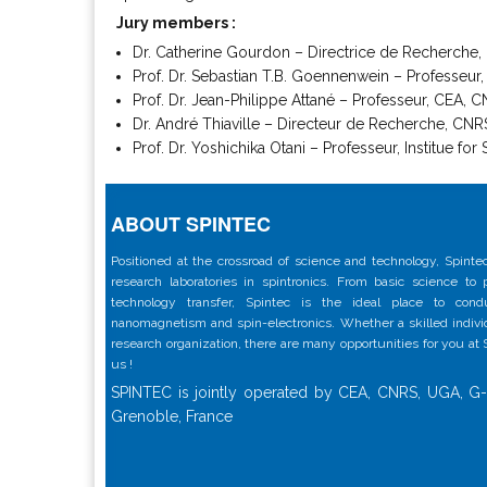
Jury members :
Dr. Catherine Gourdon – Directrice de Recherche, 
Prof. Dr. Sebastian T.B. Goennenwein – Professeur,
Prof. Dr. Jean-Philippe Attané – Professeur, CEA, 
Dr. André Thiaville – Directeur de Recherche, CNRS
Prof. Dr. Yoshichika Otani – Professeur, Institue f
ABOUT SPINTEC
Positioned at the crossroad of science and technology, Spintec
research laboratories in spintronics. From basic science to
technology transfer, Spintec is the ideal place to con
nanomagnetism and spin-electronics. Whether a skilled individu
research organization, there are many opportunities for you at
us !
SPINTEC is jointly operated by CEA, CNRS, UGA, G-
Grenoble, France