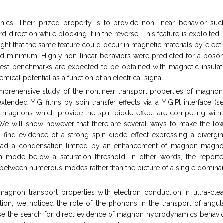
ics. Their prized property is to provide non-linear behavior su
d direction while blocking it in the reverse. This feature is exploite
ught that the same feature could occur in magnetic materials by electri
d minimum. Highly non-linear behaviors were predicted for a boso
highest benchmarks are expected to be obtained with magnetic insul
ical potential as a function of an electrical signal.
prehensive study of the nonlinear transport properties of magnon
xtended YIG films by spin transfer effects via a YIG|Pt interface (s
ergy magnons which provide the spin-diode effect are competing with
We will show however that there are several ways to make the lo
find evidence of a strong spin diode effect expressing a divergi
tead a condensation limited by an enhancement of magnon-magn
ch mode below a saturation threshold. In other words, the report
s between numerous modes rather than the picture of a single domina
e magnon transport properties with electron conduction in ultra-cle
ion, we noticed the role of the phonons in the transport of angul
se the search for direct evidence of magnon hydrodynamics behavi