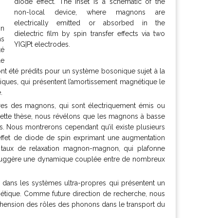
diode effect. The inset is a schematic of the
non-local device, where magnons are
electrically emitted or absorbed in the
on
dielectric film by spin transfer effects via two
ns
YIG|Pt electrodes.
té
le
t été prédits pour un système bosonique sujet à la
tiques, qui présentent l’amortissement magnétique le
.
aires des magnons, qui sont électriquement émis ou
ns cette thèse, nous révélons que les magnons à basse
s. Nous montrerons cependant qu’il existe plusieurs
effet de diode de spin exprimant une augmentation
 taux de relaxation magnon-magnon, qui plafonne
té suggère une dynamique couplée entre de nombreux
ns dans les systèmes ultra-propres qui présentent un
tique. Comme future direction de recherche, nous
nsion des rôles des phonons dans le transport du