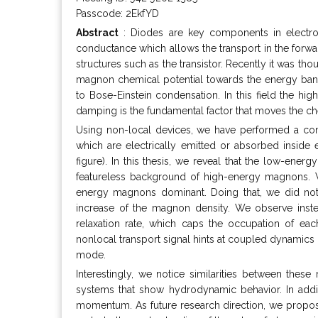
Passcode: 2EkfYD
Abstract
: Diodes are key components in electron
conductance which allows the transport in the forwar
structures such as the transistor. Recently it was tho
magnon chemical potential towards the energy ban
to Bose-Einstein condensation. In this field the 
damping is the fundamental factor that moves the chem
Using non-local devices, we have performed a com
which are electrically emitted or absorbed inside e
figure). In this thesis, we reveal that the low-en
featureless background of high-energy magnons. 
energy magnons dominant. Doing that, we did not 
increase of the magnon density. We observe ins
relaxation rate, which caps the occupation of ea
nonlocal transport signal hints at coupled dynamic
mode.
Interestingly, we notice similarities between thes
systems that show hydrodynamic behavior. In addit
momentum. As future research direction, we propo