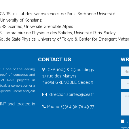
CNRS, Institut des Nanosciences de Paris, Sorbonne Université
 University of Konstanz
CNRS, Spintec, Université Grenoble Alpes
, Laboratoire de Physique des Solides, Université Paris-Saclay
or Solide State Physics, University of Tokyo & Center for Emergent Matt
CONTACT US
WR
 is one of the leading
CEA 1005 & C5 buildings
 proof of concepts and
17 rue des Martyrs
duct R&D projects in
38054 GRENOBLE Cedex 9
al, a corporation or a
 Spintec. Come and join
direction.spintec@cea.fr
INP and located in
Phone: (33) 4 38 78 49 77
I 
proc