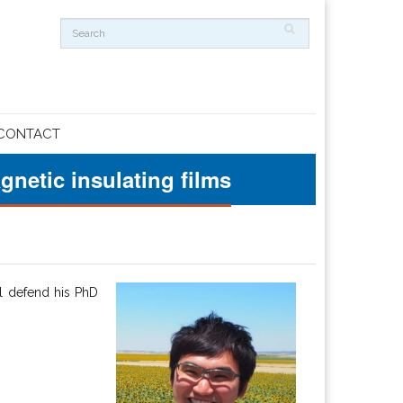
CONTACT
netic insulating films
l defend his PhD