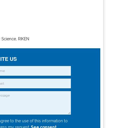
er Science, RIKEN
ITE US
agree to the use of this information to
ess my request.
See consent