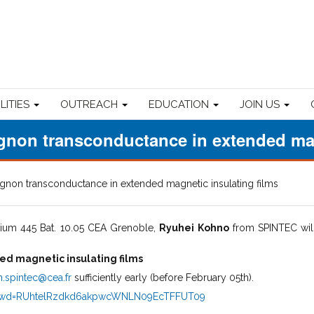
ILITIES
OUTREACH
EDUCATION
JOIN US
non transconductance in extended mag
non transconductance in extended magnetic insulating films
rium 445 Bat. 10.05 CEA Grenoble,
Ryuhei Kohno
from SPINTEC wil
d magnetic insulating films
.spintec@cea.fr
sufficiently early (before February 05th).
5?pwd=RUhtelRzdkd6akpwcWNLN09EcTFFUT09