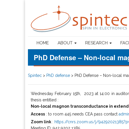
HOME
ABOUT
RESEARCH
FAC
PhD Defense – Non-local mag
Spintec
>
PhD defense
>
PhD Defense – Non-local mag
Wednesday February 15th, 2023 at 14:00 in audito
thesis entitled :
Non-local magnon transconductance in extende
Access
: to room 445 needs CEA pass contact
admin
Zoom link
:
https://cnrs.zoom.us/j/9429202138
Meeting ID: 942 9202 1385