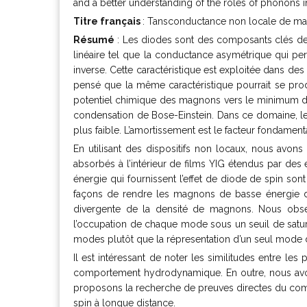
and a better understanding of the roles of phonons i
Titre français
: Tansconductance non locale de ma
Résumé
: Les diodes sont des composants clés de 
linéaire tel que la conductance asymétrique qui per
inverse. Cette caractéristique est exploitée dans des
pensé que la même caractéristique pourrait se pro
potentiel chimique des magnons vers le minimum de
condensation de Bose-Einstein. Dans ce domaine, les
plus faible. L’amortissement est le facteur fondament
En utilisant des dispositifs non locaux, nous avo
absorbés à l’intérieur de films YIG étendus par des 
énergie qui fournissent l’effet de diode de spin so
façons de rendre les magnons de basse énergie do
divergente de la densité de magnons. Nous obse
l’occupation de chaque mode sous un seuil de satur
modes plutôt que la répresentation d’un seul mode 
Il est intéressant de noter les similitudes entre l
comportement hydrodynamique. En outre, nous avon
proposons la recherche de preuves directes du co
spin à longue distance.