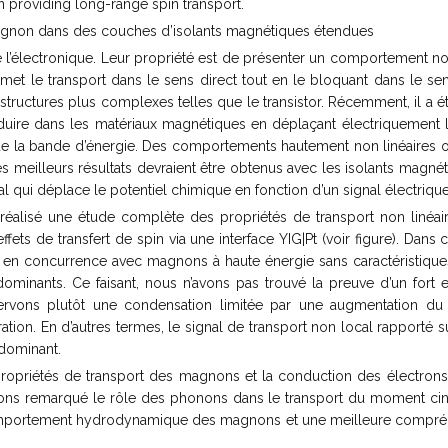
n providing long-range spin transport.
gnon dans des couches d’isolants magnétiques étendues
l’électronique. Leur propriété est de présenter un comportement n
met le transport dans le sens direct tout en le bloquant dans le se
 structures plus complexes telles que le transistor. Récemment, il a é
duire dans les matériaux magnétiques en déplaçant électriquement 
 la bande d’énergie. Des comportements hautement non linéaires on
 meilleurs résultats devraient être obtenus avec les isolants magné
al qui déplace le potentiel chimique en fonction d’un signal électrique
ns réalisé une étude complète des propriétés de transport non liné
effets de transfert de spin via une interface YIG|Pt (voir figure). Da
nt en concurrence avec magnons à haute énergie sans caractéristique
minants. Ce faisant, nous n’avons pas trouvé la preuve d’un fort 
rvons plutôt une condensation limitée par une augmentation du
ation. En d’autres termes, le signal de transport non local rappor
dominant.
es propriétés de transport des magnons et la conduction des électro
s remarqué le rôle des phonons dans le transport du moment ciné
mportement hydrodynamique des magnons et une meilleure compréhe