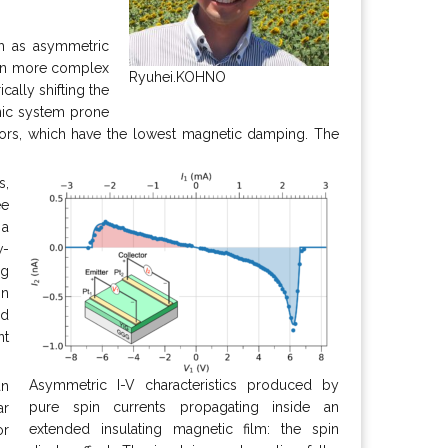
ch as asymmetric
d in more complex
Ryuhei.KOHNO
cally shifting the
nic system prone
ators, which have the lowest magnetic damping. The
s,
ee
 a
w-
ng
on
ed
nt
Asymmetric I-V characteristics produced by
an
pure spin currents propagating inside an
ar
extended insulating magnetic film: the spin
or